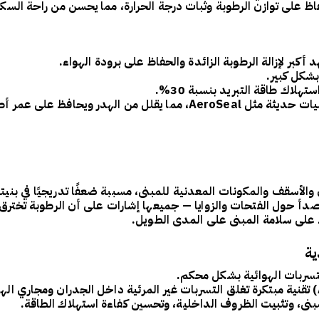
فاظ على
توازن الرطوبة
وثبات درجة الحرارة، مما يحسن من
راحة السكا
أكبر لإزالة الرطوبة الزائدة والحفاظ على برودة الهواء.
شكل كبير.
ستهلاك طاقة التبريد بنسبة
30%
.
يات حديثة مثل
AeroSeal
، مما يقلل من الهدر ويحافظ على عمر أط
 والأسقف والمكونات المعدنية
للمبنى، مسببة ضعفًا تدريجيًا في بنيته
دأ حول الفتحات والزوايا
— جميعها إشارات على أن
الرطوبة تخترق 
 على سلامة المبنى على المدى الطويل.
ية
تسربات الهوائية
بشكل محكم.
تقنية مبتكرة تغلق
التسربات غير المرئية
داخل الجدران ومجاري اله
مبنى، وتثبيت الظروف الداخلية، وتحسين كفاءة استهلاك الطاقة.