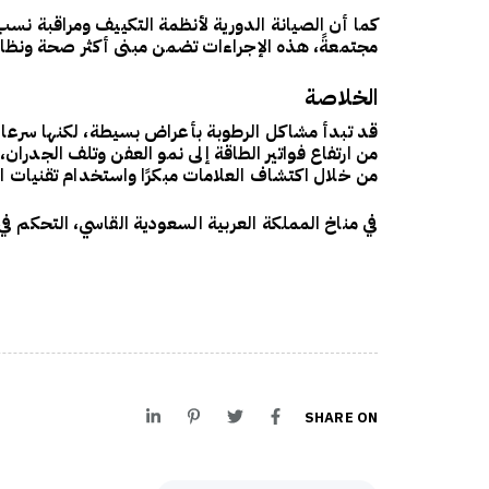
كما أن
الصيانة الدورية لأنظمة التكييف
ومراقبة نسب ا
مجتمعةً، هذه الإجراءات تضمن مبنى أكثر صحة ونظاف
الخلاصة
قد تبدأ مشاكل الرطوبة بأعراض بسيطة، لكنها سرعان
من
ارتفاع فواتير الطاقة
إلى
نمو العفن وتلف الجدران
،
من خلال
اكتشاف العلامات مبكرًا
واستخدام تقنيات ال
في مناخ المملكة العربية السعودية القاسي،
التحكم في
SHARE ON