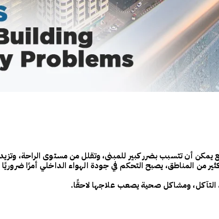
لواقع يمكن أن تتسبب بضرر كبير للمبنى، وتقلل من مستوى الراحة، وتزي
كثير من المناطق، يصبح
التحكم في جودة الهواء الداخلي
أمرًا ضروريً
التآكل،
ومشاكل صحية يصعب علاجها لاحقًا.