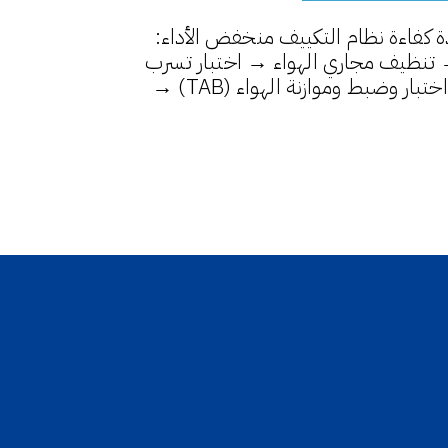
كفاءة نظام التكييف منخفض الأداء:
ص بكاميرات CCTV → تنظيف مجاري الهواء → اختبار تسرب
الهواء → إحكام الإغلاق → اختبار وضبط وموازنة الهواء (TAB) →