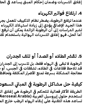
إغلاق التسربات وضمان إحكام المبنى يساعد في الح
4. ارتفاع فواتير الكهرباء
عندما ترتفع الرطوبة، يضطر
نظام التكييف
للعمل بجهد 
هذا الجهد الإضافي يؤدي إلى
زيادة استهلاك الكهرباء
ب
تشير الدراسات إلى أن
الرطوبة الزائدة
يمكن أن ترفع ا
أما الحل، فهو
إغلاق التسربات الهوائية
باستخدام تقن
5. تقشر الطلاء أو الصدأ أو تلف الجدران
الرطوبة لا تبقى في الهواء فقط، بل تتسرب إلى
الجدران
قد تلاحظ
فقاعات في الطلاء، تشققات في الجبس، أو ص
معالجة المشكلة بسرعة تمنع الأضرار المكلفة وتحافظ
كيفية حل مشاكل الرطوبة في المباني السعود
الطريقة الأكثر فعالية للتحكم في الرطوبة هي
إغلاق ال
تستخدم حلول
إيروسيل العربية (Aeroseal Arabia)
تساعد هذه التقنية على إبقاء الهواء الرطب خارج ال