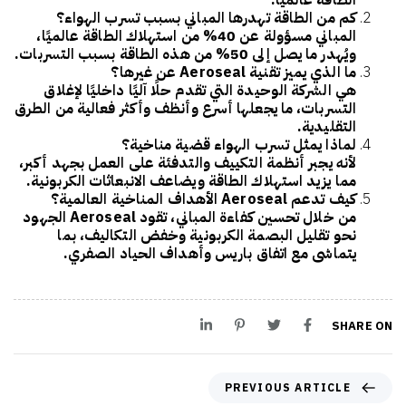
الطاقة عالميًا.
كم من الطاقة تهدرها المباني بسبب تسرب الهواء؟
المباني مسؤولة عن 40% من استهلاك الطاقة عالميًا،
ويُهدر ما يصل إلى 50% من هذه الطاقة بسبب التسربات.
ما الذي يميز تقنية Aeroseal عن غيرها؟
هي الشركة الوحيدة التي تقدم
حلًا آليًا داخليًا
لإغلاق
التسربات، ما يجعلها أسرع وأنظف وأكثر فعالية من الطرق
التقليدية.
لماذا يمثل تسرب الهواء قضية مناخية؟
لأنه يجبر أنظمة التكييف والتدفئة على العمل بجهد أكبر،
مما يزيد استهلاك الطاقة ويضاعف الانبعاثات الكربونية.
كيف تدعم Aeroseal الأهداف المناخية العالمية؟
من خلال تحسين كفاءة المباني، تقود Aeroseal الجهود
نحو تقليل البصمة الكربونية وخفض التكاليف، بما
يتماشى مع اتفاق باريس وأهداف الحياد الصفري.
SHARE ON
PREVIOUS ARTICLE