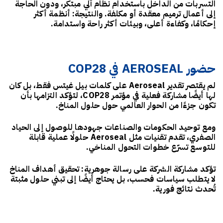
التسربات من الداخل
باستخدام نظام آلي مبتكر، ودون الحاجة
إلى أعمال ترميم معقدة أو مكلفة. والنتيجة: أنظمة أكثر
إحكامًا، وكفاءة أعلى، وبيئات أكثر راحة واستدامة.
حضور AEROSEAL في COP28
لم يقتصر تقدير Aeroseal على كلمات بيل غيتس فقط، بل كان
لها أيضًا
مشاركة فعلية في مؤتمر COP28
، لتؤكد التزامها بأن
تكون جزءًا من الحوار العالمي حول حلول المناخ.
ومع توحيد الحكومات والصناعات جهودها للوصول إلى الحياد
الصفري، تقدم تقنيات مثل Aeroseal
حلولًا عملية قابلة
للتوسع
تسرّع خطوات التحول المناخي.
تؤكد مشاركة الشركة على رسالة جوهرية:
تحقيق أهداف المناخ
لا يتطلب سياسات فحسب، بل يحتاج أيضًا إلى تبني حلول مثبتة
تُحدث نتائج فورية
.