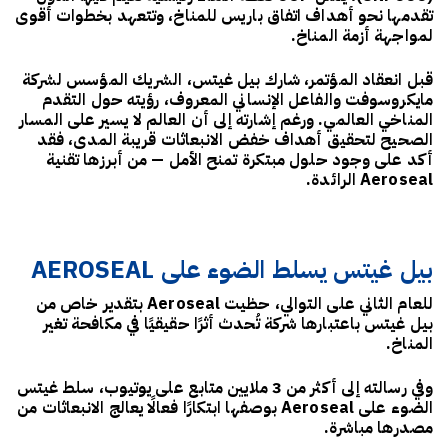
تقدمها نحو أهداف
اتفاق باريس للمناخ
، وتتعهد بخطوات أقوى
لمواجهة أزمة المناخ.
قبل انعقاد المؤتمر، شارك
بيل غيتس
، الشريك المؤسس لشركة
مايكروسوفت والفاعل الإنساني المعروف، رؤيته حول التقدم
المناخي العالمي. ورغم إشارته إلى أن العالم لا يسير على المسار
الصحيح لتحقيق أهداف خفض الانبعاثات قريبة المدى، فقد
أكد على وجود حلول مبتكرة تمنح الأمل — من أبرزها
تقنية
Aeroseal الرائدة
.
بيل غيتس يسلط الضوء على AEROSEAL
للعام الثاني على التوالي، حظيت
Aeroseal
بتقدير خاص من
بيل غيتس باعتبارها شركة تُحدث أثرًا حقيقيًا في مكافحة تغير
المناخ.
وفي رسالته إلى أكثر من
3 ملايين متابع على يوتيوب
، سلط غيتس
الضوء على Aeroseal بوصفها ابتكارًا فعالًا يعالج الانبعاثات من
مصدرها مباشرة.