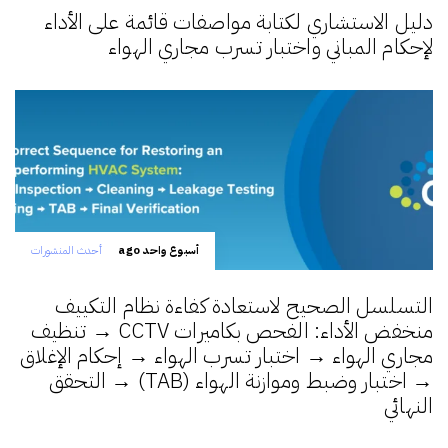
دليل الاستشاري لكتابة مواصفات قائمة على الأداء
لإحكام المباني واختبار تسرب مجاري الهواء
أسبوع واحد ago
أحدث المنشورات
التسلسل الصحيح لاستعادة كفاءة نظام التكييف
منخفض الأداء: الفحص بكاميرات CCTV → تنظيف
مجاري الهواء → اختبار تسرب الهواء → إحكام الإغلاق
→ اختبار وضبط وموازنة الهواء (TAB) → التحقق
النهائي