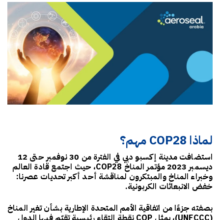
لماذا COP28 مهم؟
استضافت
مدينة إكسبو دبي
في الفترة من
30 نوفمبر حتى 12
ديسمبر 2023
مؤتمر المناخ
COP28
، حيث اجتمع قادة العالم
وخبراء المناخ والمبتكرون لمناقشة أحد أكبر تحديات عصرنا:
خفض الانبعاثات الكربونية
.
بصفته جزءًا من
اتفاقية الأمم المتحدة الإطارية بشأن تغير المناخ
(UNFCCC)
، يمثل COP نقطة التقاء رئيسية تقيّم فيها الدول