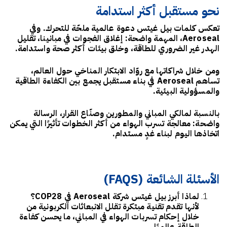
نحو مستقبل أكثر استدامة
تعكس كلمات بيل غيتس دعوة عالمية ملحّة للتحرك. وفي
Aeroseal، المهمة واضحة:
إغلاق الفجوات في مبانينا، تقليل
الهدر غير الضروري للطاقة، وخلق بيئات أكثر صحة واستدامة
.
ومن خلال شراكاتها مع روّاد الابتكار المناخي حول العالم،
تساهم Aeroseal في بناء مستقبل يجمع بين
الكفاءة الطاقية
والمسؤولية البيئية
.
بالنسبة لمالكي المباني والمطورين وصنّاع القرار، الرسالة
واضحة:
معالجة تسرب الهواء من أكثر الخطوات تأثيرًا التي يمكن
اتخاذها اليوم لبناء غدٍ مستدام
.
الأسئلة الشائعة (FAQS)
لماذا أبرز بيل غيتس شركة Aeroseal في COP28؟
لأنها تقدم تقنية مبتكرة تقلل الانبعاثات الكربونية من
خلال إحكام تسربات الهواء في المباني، ما يحسن كفاءة