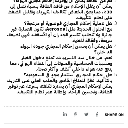
كم من الطاقة يمكن أن يوفرها إحكام مجاري الهواء؟
يمكن أن يقلل الإحكام من فاقد الطاقة
بنسبة تصل إلى
30٪
، مما يعني انخفاض تكاليف الكهرباء وتقليل الضغط
على نظام التكييف.
هل عملية إحكام المجاري فوضوية أو مزعجة؟
مع الحلول الحديثة مثل
Aeroseal
، تكون العملية
غير
جائرة
ولا تتطلب تكسير الجدران أو الأسقف. فهي نظيفة،
سريعة، وفعّالة للغاية.
هل يمكن أن يحسن إحكام المجاري جودة الهواء
الداخلي؟
نعم. من خلال سد التسريبات، تمنع دخول الغبار
ومسببات الحساسية والملوثات إلى النظام الهوائي، مما
ينتج عنه هواء داخلي أنظف وأكثر صحة.
هل إحكام المجاري استثمار مجدٍ في السعودية؟
بالتأكيد. نظرًا للمناخ القاسي والطلب العالي على التبريد،
يمكن لإحكام المجاري أن
يسترد تكلفته بسرعة
عبر توفير
الطاقة، وتحسين الراحة، وإطالة عمر نظام التكييف.
SHARE ON