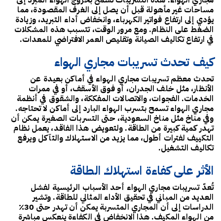
مجاري الهواء
. هذه التسريبات تسمح بخروج الهواء المبرّد إلى
مساحات غير مأهولة قبل أن يصل إلى الغرف المقصودة، مما
يؤدي إلى
ارتفاع فواتير الكهرباء، وانخفاض أداء التبريد، وزيادة
الضغط على النظام
. ومع مرور الوقت، تتسبب هذه المشكلات
في
ارتفاع تكاليف الصيانة
وتقليص العمر الافتراضي للمعدات.
كيف تحدث تسريبات مجاري الهواء
تحدث معظم تسريبات مجاري الهواء في أماكن بعيدة عن
الأنظار، مثل خلف الجدران، أو فوق الأسقف، أو في ممرات
الخدمات. الفجوات، والاتصالات المفككة، والشقوق في أنظمة
مجاري الهواء تسمح بتسرب الهواء البارد إلى أماكن لا تحتاجه.
وفي مناخ مثل مناخ السعودية، حتى
التسربات الصغيرة يمكن أن
تهدر كمية كبيرة من الطاقة
. ولتعويض هذا الفاقد، يعمل نظام
التكييف لفترات أطول، مما يزيد من الاستهلاك والتآكل ويرفع
تكاليف التشغيل.
الأثر على كفاءة استهلاك الطاقة
تُعدّ تسريبات مجاري الهواء أحد الأسباب الرئيسية لفشل
العديد من المباني في تحقيق الأداء المثالي للطاقة. وتشير
الدراسات إلى أن المجاري المتسربة يمكن أن تهدر
حتى 30٪
من الهواء المكيف
. هذا الانخفاض في الكفاءة ينعكس مباشرة