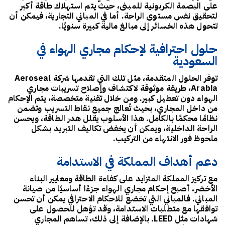
على
البصمة الكربونية للمبنى
، حيث يتم استهلاك طاقة أكبر
لتحقيق نفس مستوى الراحة. أما في المباني التجارية، فيمكن أن
تتحول هذه الخسائر إلى مبالغ مالية كبيرة سنويًا.
حلول احترافية لإحكام مجاري الهواء في
السعودية
توفر الحلول المتقدمة، مثل تلك التي تقدمها
شركة Aeroseal
Arabia
، طريقة موثوقة لاكتشاف وإصلاح تسريبات مجاري
الهواء دون تعطيل كبير. ومن خلال تقنية متخصصة، يتم الإحكام
من داخل المجاري، بحيث تُعالج جميع نقاط التسريب وتضمن
نظامًا محكمًا بالكامل. هذا الأسلوب يقلل هدر الطاقة، ويحسن
الراحة الداخلية، ويمكن أن يخفض تكاليف التبريد بشكل
ملحوظ فور الانتهاء من التركيب.
دعم أهداف المملكة في الاستدامة
مع تركيز المملكة المتزايد على
كفاءة الطاقة ومعايير البناء
الأخضر
، أصبح إحكام مجاري الهواء جزءًا أساسيًا من صيانة
المباني. فالمباني التي تخضع للاحكام الاحترافي يمكن أن تحسن
توافقها مع متطلبات الاستدامة، وقد تؤهل للحصول على
شهادات مثل
LEED
. بالإضافة إلى ذلك، تساهم المجاري