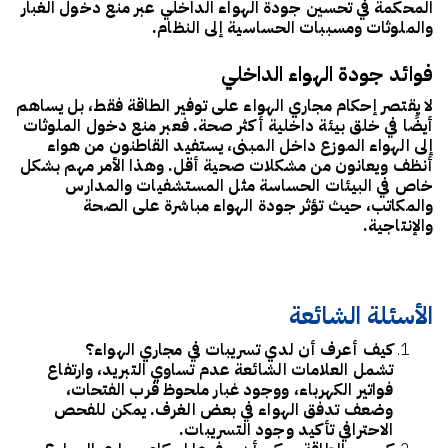
المحكمة في تحسين جودة الهواء الداخلي عبر منع دخول الغبار
والملوثات ومسببات الحساسية إلى النظام.
فوائد جودة الهواء الداخلي
لا يقتصر إحكام مجاري الهواء على توفير الطاقة فقط، بل يساهم
أيضًا في خلق بيئة داخلية أكثر صحة. فعبر منع دخول الملوثات
إلى الهواء الموزع داخل المبنى، يستفيد القاطنون من
هواء
أنظف
ويعانون من مشكلات صحية أقل. وهذا الأمر مهم بشكل
خاص في البيئات الحساسة مثل المستشفيات والمدارس
والمكاتب، حيث تؤثر جودة الهواء مباشرة على الصحة
والإنتاجية.
الأسئلة الشائعة
كيف أعرف أن لدي تسريبات في مجاري الهواء؟
تشمل العلامات الشائعة
عدم تساوي التبريد
، وارتفاع
فواتير الكهرباء، ووجود غبار ملحوظ قرب الفتحات،
وضعف تدفق الهواء في بعض الغرف. يمكن للفحص
الاحترافي تأكيد وجود التسريبات.