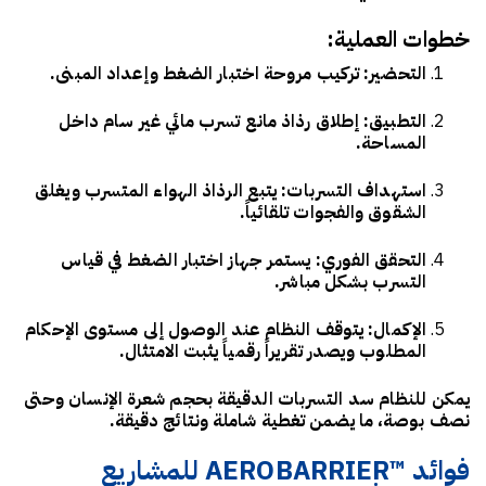
خطوات العملية:
التحضير:
تركيب مروحة اختبار الضغط وإعداد المبنى.
التطبيق:
إطلاق رذاذ مانع تسرب مائي غير سام داخل
المساحة.
استهداف التسربات:
يتبع الرذاذ الهواء المتسرب ويغلق
الشقوق والفجوات تلقائياً.
التحقق الفوري:
يستمر جهاز اختبار الضغط في قياس
التسرب بشكل مباشر.
الإكمال:
يتوقف النظام عند الوصول إلى مستوى الإحكام
المطلوب ويصدر تقريراً رقمياً يثبت الامتثال.
يمكن للنظام سد التسربات الدقيقة بحجم شعرة الإنسان وحتى
نصف بوصة، ما يضمن تغطية شاملة ونتائج دقيقة.
فوائد ™AEROBARRIER للمشاريع