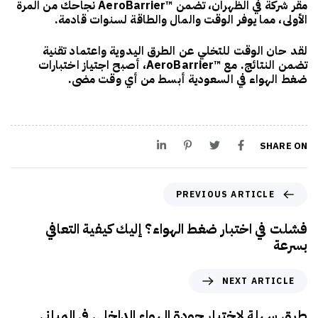
مقر شركة في الظهران، تضمن ™AeroBarrier نجاحك من المرة
الأولى، مما يوفر الوقت والمال والطاقة لسنوات قادمة.
لقد حان الوقت للتخلي عن الطرق اليدوية واعتماد تقنية
تضمن النتائج. مع ™AeroBarrier، أصبح اجتياز اختبارات
ضغط الهواء في السعودية أبسط من أي وقت مضى.
SHARE ON
PREVIOUS ARTICLE
فشلت في اختبار ضغط الهواء؟ إليك كيفية التعافي
بسرعة
NEXT ARTICLE
طرق سهلة لاختبار جودة الهواء الداخلي في المباني