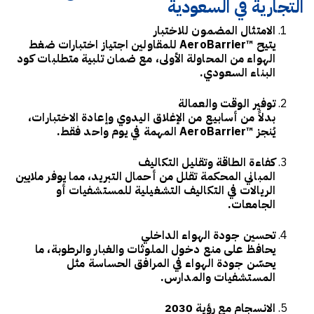
التجارية في السعودية
الامتثال المضمون للاختبار
يتيح ™AeroBarrier للمقاولين اجتياز اختبارات ضغط
الهواء من المحاولة الأولى، مع ضمان تلبية متطلبات كود
البناء السعودي.
توفير الوقت والعمالة
بدلاً من أسابيع من الإغلاق اليدوي وإعادة الاختبارات،
يُنجز ™AeroBarrier المهمة في يوم واحد فقط.
كفاءة الطاقة وتقليل التكاليف
المباني المحكمة تقلل من أحمال التبريد، مما يوفر ملايين
الريالات في التكاليف التشغيلية للمستشفيات أو
الجامعات.
تحسين جودة الهواء الداخلي
يحافظ على منع دخول الملوثات والغبار والرطوبة، ما
يحسّن جودة الهواء في المرافق الحساسة مثل
المستشفيات والمدارس.
الانسجام مع رؤية 2030