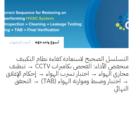
أسبوع واحد ago
أحدث المنشورات
التسلسل الصحيح لاستعادة كفاءة نظام التكييف
منخفض الأداء: الفحص بكاميرات CCTV → تنظيف
مجاري الهواء → اختبار تسرب الهواء → إحكام الإغلاق
→ اختبار وضبط وموازنة الهواء (TAB) → التحقق
النهائي