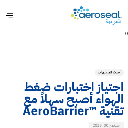
gle
ion
0
hed
ED
on:
IN:
أحدث المنشورات
اجتياز اختبارات ضغط
الهواء أصبح سهلاً مع
تقنية ™AeroBarrier
سبتمبر 30, 2025