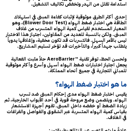
استدامة تقلل من الهدر وتخفض تكاليف التشغيل.
إحدى أكثر الطرق موثوقية لإثبات كفاءة المبنى في استهلاك
الطاقة هي
اختبار ضغط الهواء (Blower Door Test)
، وهو
المعيار المستخدم لقياس كمية الهواء المتسرب من غلاف
المبنى. ولكن بالنسبة للعديد من المقاولين، اجتياز هذا الاختبار
ليس بالأمر السهل. فالتسربات قد تكون مخفية، وإغلاقها يدوياً
يتطلب جهداً كبيراً، والتأخيرات قد تؤخر تسليم المشاريع.
ولحسن الحظ، توفر تقنية ™AeroBarrier حلاً مثبت الفعالية
يجعل اجتياز اختبارات ضغط الهواء أسهل وأسرع وأكثر موثوقية
للمباني التجارية في جميع أنحاء المملكة.
ما هو اختبار ضغط الهواء؟
يقيس اختبار ضغط الهواء مدى إحكام المبنى ضد تسرب
الهواء. ويتضمن وضع مروحة قوية في أحد الأبواب الخارجية، ثم
زيادة الضغط أو خفضه داخل المبنى. تقوم أجهزة الاستشعار
بقياس كمية الهواء المتسربة عبر الشقوق والفواصل والفراغات
في الغلاف.
عادةً ما يتم التعبير عن النتائج بطريقتين: