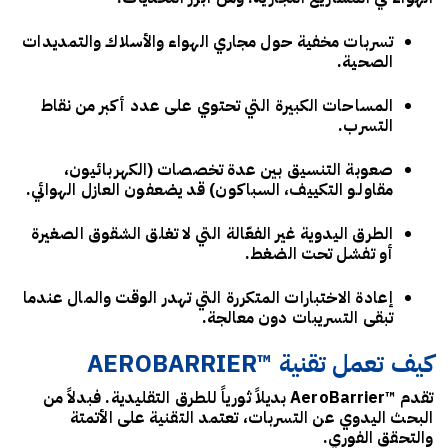
تسربات مخفية حول مجاري الهواء والأسلاك والتمديدات
الصحية.
المساحات الكبيرة التي تحتوي على عدد أكبر من نقاط
التسرب.
صعوبة التنسيق بين عدة تخصصات (الكهربائيون،
مقاولـو التكييف، السباكون) قد يضعفون العازل الهوائي.
الطرق اليدوية غير الفعّالة التي لا تغلق الشقوق الصغيرة
أو تفشل تحت الضغط.
إعادة الاختبارات المتكررة التي تهدر الوقت والمال عندما
تبقى التسريبات دون معالجة.
كيف تعمل تقنية ™AEROBARRIER
تقدم ™AeroBarrier بديلاً ثورياً للطرق التقليدية. فبدلاً من
البحث اليدوي عن التسربات، تعتمد التقنية على الأتمتة
والتحقق الفوري.