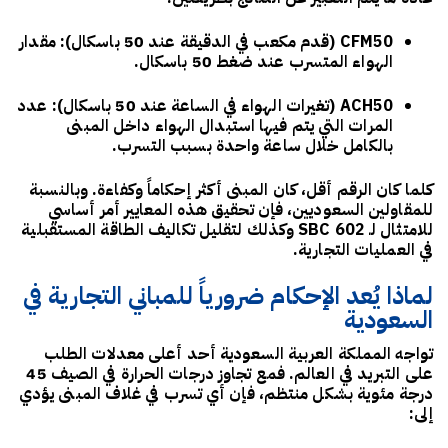
CFM50 (قدم مكعب في الدقيقة عند 50 باسكال):
مقدار
الهواء المتسرب عند ضغط 50 باسكال.
ACH50 (تغيرات الهواء في الساعة عند 50 باسكال):
عدد
المرات التي يتم فيها استبدال الهواء داخل المبنى
بالكامل خلال ساعة واحدة بسبب التسرب.
كلما كان الرقم أقل، كان المبنى أكثر إحكاماً وكفاءة. وبالنسبة
للمقاولين السعوديين، فإن تحقيق هذه المعايير أمر أساسي
للامتثال لـ
SBC 602
وكذلك لتقليل تكاليف الطاقة المستقبلية
في العمليات التجارية.
لماذا يُعد الإحكام ضرورياً للمباني التجارية في
السعودية
تواجه المملكة العربية السعودية أحد أعلى معدلات الطلب
على التبريد في العالم. فمع تجاوز درجات الحرارة في الصيف 45
درجة مئوية بشكل منتظم، فإن أي تسرب في غلاف المبنى يؤدي
إلى: