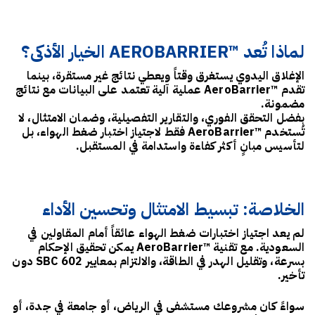
لماذا تُعد ™AEROBARRIER الخيار الأذكى؟
الإغلاق اليدوي يستغرق وقتاً ويعطي نتائج غير مستقرة، بينما
تقدم ™AeroBarrier عملية آلية تعتمد على البيانات مع نتائج
مضمونة.
بفضل التحقق الفوري، والتقارير التفصيلية، وضمان الامتثال، لا
تُستخدم ™AeroBarrier فقط لاجتياز اختبار ضغط الهواء، بل
لتأسيس مبانٍ أكثر كفاءة واستدامة في المستقبل.
الخلاصة: تبسيط الامتثال وتحسين الأداء
لم يعد اجتياز اختبارات ضغط الهواء عائقاً أمام المقاولين في
السعودية. مع تقنية ™AeroBarrier يمكن تحقيق الإحكام
بسرعة، وتقليل الهدر في الطاقة، والالتزام بمعايير
SBC 602
دون
تأخير.
سواءً كان مشروعك مستشفى في الرياض، أو جامعة في جدة، أو