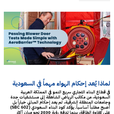
لماذا يُعد إحكام الهواء مهماً في السعودية
في قطاع البناء التجاري سريع النمو في المملكة العربية
السعودية، من مكاتب الرياض الشاهقة إلى مستشفيات جدة
وجامعات المنطقة الشرقية، لم يعد إحكام المباني خياراً بل
أصبح مطلباً أساسياً. يؤكد
كود البناء السعودي (SBC 602)
على كفاءة الطاقة، بينما تدفع
رؤية 2030
نحو مبانٍ أكثر