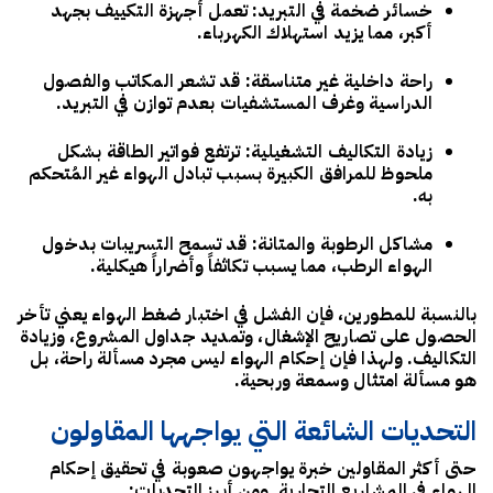
خسائر ضخمة في التبريد:
تعمل أجهزة التكييف بجهد
أكبر، مما يزيد استهلاك الكهرباء.
راحة داخلية غير متناسقة:
قد تشعر المكاتب والفصول
الدراسية وغرف المستشفيات بعدم توازن في التبريد.
زيادة التكاليف التشغيلية:
ترتفع فواتير الطاقة بشكل
ملحوظ للمرافق الكبيرة بسبب تبادل الهواء غير المُتحكم
به.
مشاكل الرطوبة والمتانة:
قد تسمح التسريبات بدخول
الهواء الرطب، مما يسبب تكاثفاً وأضراراً هيكلية.
بالنسبة للمطورين، فإن الفشل في اختبار ضغط الهواء يعني تأخر
الحصول على تصاريح الإشغال، وتمديد جداول المشروع، وزيادة
التكاليف. ولهذا فإن إحكام الهواء ليس مجرد مسألة راحة، بل
هو مسألة
امتثال وسمعة وربحية
.
التحديات الشائعة التي يواجهها المقاولون
حتى أكثر المقاولين خبرة يواجهون صعوبة في تحقيق إحكام
الهواء في المشاريع التجارية. ومن أبرز التحديات: