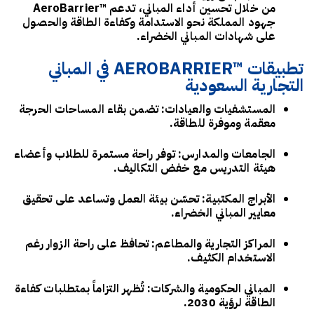
من خلال تحسين أداء المباني، تدعم ™AeroBarrier
جهود المملكة نحو الاستدامة وكفاءة الطاقة والحصول
على شهادات المباني الخضراء.
تطبيقات ™AEROBARRIER في المباني
التجارية السعودية
المستشفيات والعيادات:
تضمن بقاء المساحات الحرجة
معقمة وموفرة للطاقة.
الجامعات والمدارس:
توفر راحة مستمرة للطلاب وأعضاء
هيئة التدريس مع خفض التكاليف.
الأبراج المكتبية:
تحسّن بيئة العمل وتساعد على تحقيق
معايير المباني الخضراء.
المراكز التجارية والمطاعم:
تحافظ على راحة الزوار رغم
الاستخدام الكثيف.
المباني الحكومية والشركات:
تُظهر التزاماً بمتطلبات كفاءة
الطاقة لرؤية 2030.