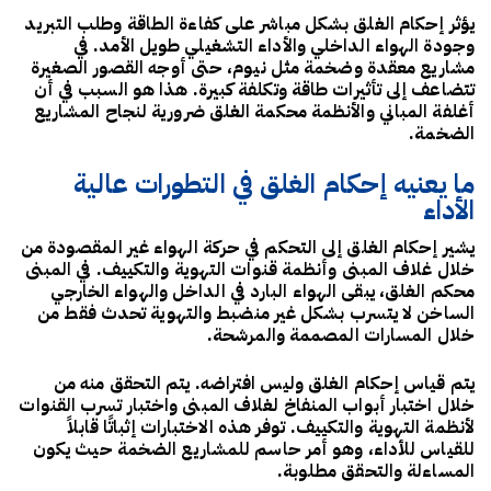
يؤثر إحكام الغلق بشكل مباشر على كفاءة الطاقة وطلب التبريد
وجودة الهواء الداخلي والأداء التشغيلي طويل الأمد. في
مشاريع معقدة وضخمة مثل نيوم، حتى أوجه القصور الصغيرة
تتضاعف إلى تأثيرات طاقة وتكلفة كبيرة. هذا هو السبب في أن
أغلفة المباني والأنظمة محكمة الغلق ضرورية لنجاح المشاريع
الضخمة.
ما يعنيه إحكام الغلق في التطورات عالية
الأداء
يشير إحكام الغلق إلى التحكم في حركة الهواء غير المقصودة من
خلال غلاف المبنى وأنظمة قنوات التهوية والتكييف. في المبنى
محكم الغلق، يبقى الهواء البارد في الداخل والهواء الخارجي
الساخن لا يتسرب بشكل غير منضبط والتهوية تحدث فقط من
خلال المسارات المصممة والمرشحة.
يتم قياس إحكام الغلق وليس افتراضه. يتم التحقق منه من
خلال اختبار أبواب المنفاخ لغلاف المبنى واختبار تسرب القنوات
لأنظمة التهوية والتكييف. توفر هذه الاختبارات إثباتًا قابلاً
للقياس للأداء، وهو أمر حاسم للمشاريع الضخمة حيث يكون
المساءلة والتحقق مطلوبة.