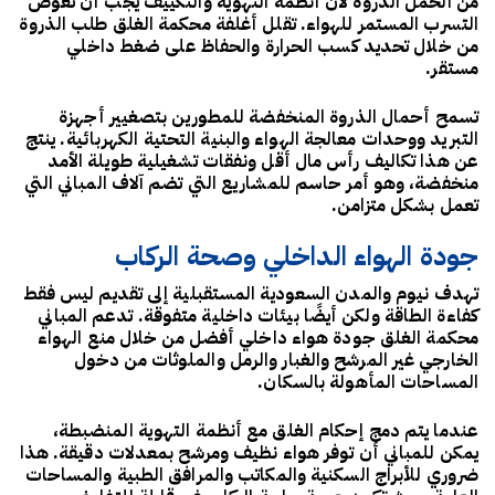
من الحمل الذروة لأن أنظمة التهوية والتكييف يجب أن تعوض
التسرب المستمر للهواء. تقلل أغلفة محكمة الغلق طلب الذروة
من خلال تحديد كسب الحرارة والحفاظ على ضغط داخلي
مستقر.
تسمح أحمال الذروة المنخفضة للمطورين بتصغيير أجهزة
التبريد ووحدات معالجة الهواء والبنية التحتية الكهربائية. ينتج
عن هذا تكاليف رأس مال أقل ونفقات تشغيلية طويلة الأمد
منخفضة، وهو أمر حاسم للمشاريع التي تضم آلاف المباني التي
تعمل بشكل متزامن.
جودة الهواء الداخلي وصحة الركاب
تهدف نيوم والمدن السعودية المستقبلية إلى تقديم ليس فقط
كفاءة الطاقة ولكن أيضًا بيئات داخلية متفوقة. تدعم المباني
محكمة الغلق جودة هواء داخلي أفضل من خلال منع الهواء
الخارجي غير المرشح والغبار والرمل والملوثات من دخول
المساحات المأهولة بالسكان.
عندما يتم دمج إحكام الغلق مع أنظمة التهوية المنضبطة،
يمكن للمباني أن توفر هواء نظيف ومرشح بمعدلات دقيقة. هذا
ضروري للأبراج السكنية والمكاتب والمرافق الطبية والمساحات