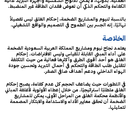
العملية. بدونها، لا يمكن للألواح الشمسية وأجهزة التبريد عالية
الكفاءة والتحكم الذكي أن تعوض فقدان الطاقة غير المنضبط.
بالنسبة لنيوم والمشاريع الضخمة، إحكام الغلق ليس تفصيلاً
نهائيًا. إنه الجسر بين الطموح في التصميم والواقع التشغيلي.
الخلاصة
يعتمد نجاح نيوم ومشاريع المملكة العربية السعودية الضخمة
على أداء المبنى القابلة للقياس وليس الافتراضات. إحكام
الغلق هو أحد أقوى الطرق وأكثرها فعالية من حيث التكلفة
لتقليل طلب الطاقة والتحكم في أحمال التبريد وتحسين جودة
الهواء الداخلي ودعم أهداف صافي الصفر.
في التطورات حيث يضاعف الحجم كل عدم كفاءة، يصبح إحكام
الغلق متطلبًا استراتيجيًا. من خلال إعطاء الأولوية لأغلفة المباني
والأنظمة محكمة الغلق من المراحل الأولى، يمكن للمشاريع
الضخمة أن تحقق معايير الأداء والاستدامة والابتكار المصممة
لتمثيلها.