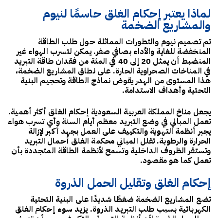
لماذا يعتبر إحكام الغلق حاسمًا لنيوم
والمشاريع الضخمة
تم تصميم نيوم والتطورات المماثلة حول طلب الطاقة
المنخفضة للغاية والأداء بصافي صفر. يمكن لتسرب الهواء غير
المنضبط أن يمثل 20 إلى 40 في المئة من فقدان طاقة التبريد
في المناخات الصحراوية الحارة. على نطاق المشاريع الضخمة،
هذا المستوى من الهدر يقوض نماذج الطاقة وتحجيم البنية
التحتية وأهداف الاستدامة.
يجعل مناخ المملكة العربية السعودية إحكام الغلق أكثر أهمية.
تعمل المباني في وضع التبريد معظم أيام السنة وأي تسرب هواء
يجبر أنظمة التهوية والتكييف على العمل بجهد أكبر لإزالة
الحرارة والرطوبة. تقلل المباني محكمة الغلق أحمال التبريد
وتستقر الظروف الداخلية وتسمح لأنظمة الطاقة المتجددة بأن
تعمل كما هو مقصود.
إحكام الغلق وتقليل الحمل الذروة
تضع المشاريع الضخمة ضغطًا شديدًا على البنية التحتية
الكهربائية بسبب طلب التبريد الذروة. يزيد سوء إحكام الغلق