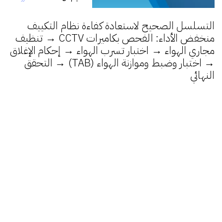
التسلسل الصحيح لاستعادة كفاءة نظام التكييف
منخفض الأداء: الفحص بكاميرات CCTV → تنظيف
مجاري الهواء → اختبار تسرب الهواء → إحكام الإغلاق
→ اختبار وضبط وموازنة الهواء (TAB) → التحقق
النهائي