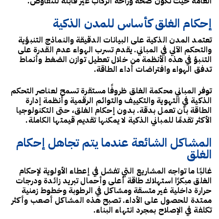
العامة حيث تكون صحة وراحة الركاب غير قابلة للتفاوض.
إحكام الغلق كأساس للمدن الذكية
تعتمد المدن الذكية على البيانات الدقيقة والنماذج التنبؤية
والتحكم الآلي في المباني. يقدم تسرب الهواء عدم القدرة على
التنبؤ في هذه الأنظمة من خلال تعطيل توازن الضغط وأنماط
تدفق الهواء وافتراضات أداء الطاقة.
توفر المباني محكمة الغلق ظروفًا مستقرة تسمح لعناصر التحكم
الذكية في التهوية والتكييف والتوائم الرقمية وأنظمة إدارة
الطاقة بأن تعمل بدقة. بدون إحكام الغلق، حتى التكنولوجيا
الأكثر تقدمًا للمباني الذكية لا يمكنها تقديم قيمتها الكاملة.
المشاكل الشائعة عندما يتم تجاهل إحكام
الغلق
غالبًا ما تواجه المشاريع التي تفشل في إعطاء الأولوية لإحكام
الغلق مبكرًا استهلاك طاقة أعلى وأحمال تبريد زائدة ودرجات
حرارة داخلية غير متسقة ومشاكل في الرطوبة وخطوط زمنية
ممتدة للحصول على الأداء. تصبح هذه المشاكل أصعب وأكثر
تكلفة في الإصلاح بمجرد انتهاء البناء.