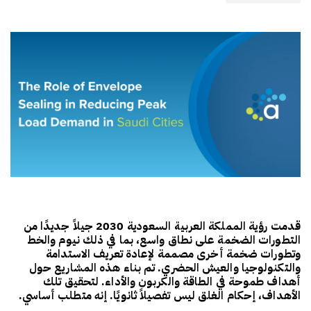
قدمت رؤية المملكة العربية السعودية 2030 جيلاً جديدًا من
التطورات الضخمة على نطاق واسع، بما في ذلك نيوم والخط
وتطورات ضخمة أخرى مصممة لإعادة تعريف الاستدامة
والتكنولوجيا والعيش الحضري. تم بناء هذه المشاريع حول
أهداف طموحة في الطاقة والكربون والأداء. لتحقيق تلك
الأهداف، إحكام الغلق ليس تفصيلاً ثانويًا. إنه متطلب أساسي.