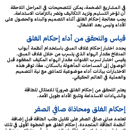
في المشاريع الضخمة، يمكن للتصحيحات في المراحل اللاحقة
أن تؤخر التسليم وتزيد التكاليف وتضر بالتزامات الاستدامة.
يجب معالجة إحكام الغلق أثناء التصميم والبناء والحصول على
الأداء وليس بعد الاشغال.
قياس والتحقق من أداء إحكام الغلق
يحدد اختبار إحكام غلاف المبنى باستخدام أنظمة أبواب
المنفاخ مقدار الهواء الذي يتسرب من خلال غلاف المبنى.
يقيس اختبار تسرب القنوات مقدار الهواء المكيف المفقود قبل
الوصول إلى المساحات المأهولة بالسكان. معًا، توفر هذه
الاختبارات بيانات أداء موضوعية تتماشى مع نية التصميم
والعملية في العالم الحقيقي.
يعتبر التحقق من إحكام الغلق ضروريًا للامتثال للطاقة
والشهادات الاستدامة وتتبع الأداء طويل الأمد.
إحكام الغلق ومحاذاة صافي الصفر
تعتمد مباني صافي الصفر على تقليل طلب الطاقة قبل إضافة
أنظمة الطاقة المتجددة. إحكام الغلق هو الخطوة الأولى في تلك