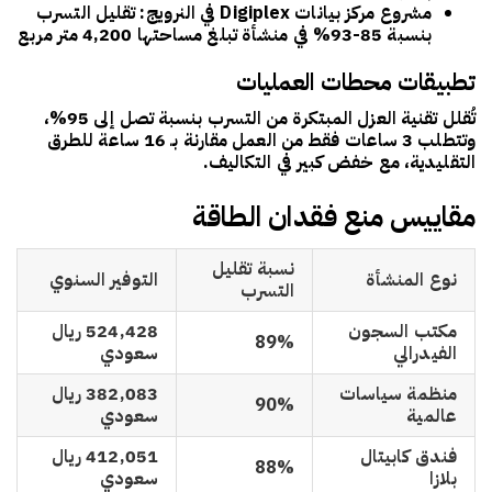
مشروع مركز بيانات Digiplex في النرويج
: تقليل التسرب
بنسبة 85-93% في منشأة تبلغ مساحتها 4,200 متر مربع
تطبيقات محطات العمليات
تُقلل تقنية العزل المبتكرة من التسرب بنسبة تصل إلى 95%،
وتتطلب 3 ساعات فقط من العمل مقارنة بـ 16 ساعة للطرق
التقليدية، مع خفض كبير في التكاليف.
مقاييس منع فقدان الطاقة
نسبة تقليل
نوع المنشأة
التوفير السنوي
التسرب
مكتب السجون
524,428 ريال
89%
الفيدرالي
سعودي
منظمة سياسات
382,083 ريال
90%
عالمية
سعودي
فندق كابيتال
412,051 ريال
88%
بلازا
سعودي