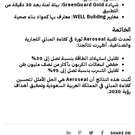
شهادة GreenGuard Gold
: بيئة آمنة بعد 30 دقيقة من
التطبيق
معايير WELL Building
: معترف بها كمواد بناء صحية
الخاتمة
تُحدث تقنية
Aeroseal
ثورة في كفاءة المباني التجارية
والصناعية. أظهرت نتائجنا:
تقليل استهلاك الطاقة بنسبة تصل إلى 30%
خفض انبعاثات الكربون بأكثر من نصف مليون طن
تقليل التسرب بنسبة تصل إلى 95%
تُثبت هذه النتائج أن
Aeroseal
هي الحل الأمثل لتحسين
كفاءة المباني في المملكة العربية السعودية وتحقيق أهداف
رؤية 2030.
SHARE ON