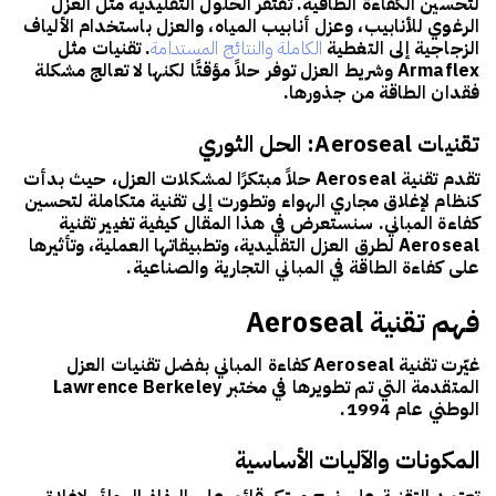
لتحسين الكفاءة الطاقية. تفتقر الحلول التقليدية مثل العزل
الرغوي للأنابيب، وعزل أنابيب المياه، والعزل باستخدام الألياف
الزجاجية إلى التغطية
الكاملة والنتائج المستدامة
. تقنيات مثل
Armaflex
وشريط العزل توفر حلاً مؤقتًا لكنها لا تعالج مشكلة
فقدان الطاقة من جذورها.
تقنيات Aeroseal: الحل الثوري
تقدم تقنية
Aeroseal
حلاً مبتكرًا لمشكلات العزل، حيث بدأت
كنظام لإغلاق مجاري الهواء وتطورت إلى تقنية متكاملة لتحسين
كفاءة المباني. سنستعرض في هذا المقال كيفية تغيير تقنية
Aeroseal لطرق العزل التقليدية، وتطبيقاتها العملية، وتأثيرها
على كفاءة الطاقة في المباني التجارية والصناعية.
فهم تقنية Aeroseal
غيّرت تقنية
Aeroseal
كفاءة المباني بفضل تقنيات العزل
المتقدمة التي تم تطويرها في مختبر
Lawrence Berkeley
الوطني عام 1994.
المكونات والآليات الأساسية