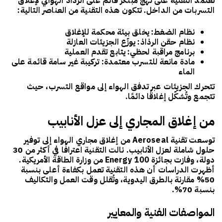
تعتمد التقنية على نهج مبتكر قائم على الرذاذ الهوائي لإغلاق
التسربات من الداخل. تتكون هذه التقنية من العناصر التالية:
نظام الضغط
: يخلق بيئة محكمة للإغلاق
نظام حقن الرذاذ
: يوزّع الجزيئات العازلة
برنامج مراقبة لحظي
: يتابع تقدم العملية
مادة مانعة للتسرب معتمدة
: تركيبة غير سامة قائمة على
الماء
تتحرك الجزيئات عبر تدفق الهواء إلى مواقع التسرب، حيث
تتجمع وتُشكّل إغلاقًا دائمًا.
من إغلاق المجاري إلى عزل الأنابيب
توسعت تقنية
Aeroseal
من إغلاق مجاري الهواء إلى توفير
حلول شاملة لعزل الأنابيب. نالت التقنية اعترافًا في أكثر من 30
دولة، وفازت بجائزة
Energy 100
من وزارة الطاقة الأمريكية.
أظهرت الدراسات أن هذه التقنية تعمل بكفاءة أعلى بنسبة
50% مقارنة بالطرق اليدوية، وتُقلل وقت العمل والتكاليف
بنسبة 70%.
المواصفات الفنية والمعايير