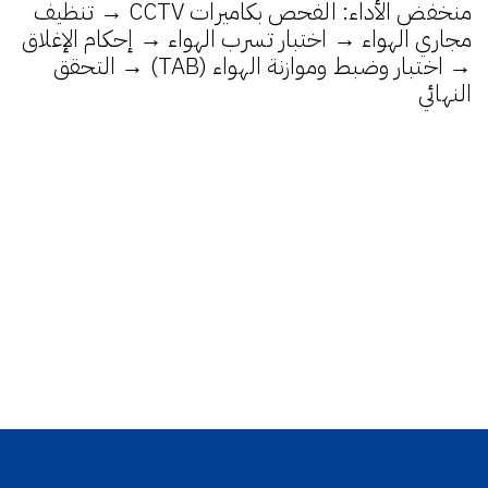
منخفض الأداء: الفحص بكاميرات CCTV → تنظيف
مجاري الهواء → اختبار تسرب الهواء → إحكام الإغلاق
→ اختبار وضبط وموازنة الهواء (TAB) → التحقق
النهائي