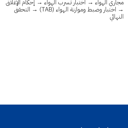
مجاري الهواء → اختبار تسرب الهواء → إحكام الإغلاق
→ اختبار وضبط وموازنة الهواء (TAB) → التحقق
النهائي