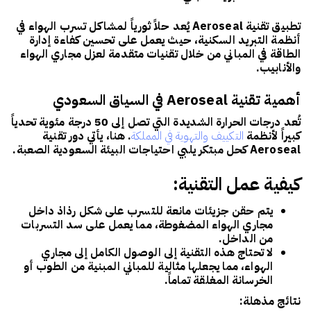
تطبيق تقنية Aeroseal
يُعد حلاً ثورياً لمشاكل تسرب الهواء في
أنظمة التبريد السكنية، حيث يعمل على تحسين كفاءة إدارة
الطاقة في المباني من خلال تقنيات متقدمة لعزل مجاري الهواء
والأنابيب.
أهمية تقنية Aeroseal في السياق السعودي
تُعد درجات الحرارة الشديدة التي تصل إلى 50 درجة مئوية تحدياً
كبيراً لأنظمة
التكييف والتهوية في المملكة
. هنا، يأتي دور
تقنية
Aeroseal
كحل مبتكر يلبي احتياجات البيئة السعودية الصعبة.
كيفية عمل التقنية:
يتم حقن جزيئات مانعة للتسرب على شكل رذاذ داخل
مجاري الهواء المضغوطة، مما يعمل على سد التسربات
من الداخل.
لا تحتاج هذه التقنية إلى الوصول الكامل إلى مجاري
الهواء، مما يجعلها مثالية للمباني المبنية من الطوب أو
الخرسانة المغلقة تماماً.
نتائج مذهلة: