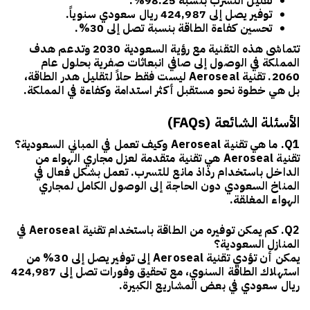
تقليل التسرب بنسبة 98.25%.
توفير يصل إلى 424,987 ريال سعودي سنوياً.
تحسين كفاءة الطاقة بنسبة تصل إلى 30%.
تتماشى هذه التقنية مع
رؤية السعودية 2030
وتدعم هدف
المملكة في الوصول إلى صافي انبعاثات صفرية بحلول عام
2060.
تقنية Aeroseal
ليست فقط حلاً لتقليل هدر الطاقة،
بل هي خطوة نحو مستقبل أكثر استدامة وكفاءة في المملكة.
الأسئلة الشائعة (FAQs)
Q1. ما هي تقنية Aeroseal وكيف تعمل في المباني السعودية؟
تقنية Aeroseal هي تقنية متقدمة لعزل مجاري الهواء من
الداخل باستخدام رذاذ مانع للتسرب. تعمل بشكل فعال في
المناخ السعودي دون الحاجة إلى الوصول الكامل لمجاري
الهواء المغلقة.
Q2. كم يمكن توفيره من الطاقة باستخدام تقنية Aeroseal في
المنازل السعودية؟
يمكن أن تؤدي تقنية Aeroseal إلى توفير يصل إلى 30% من
استهلاك الطاقة السنوي، مع تحقيق وفورات تصل إلى 424,987
ريال سعودي في بعض المشاريع الكبيرة.