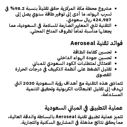
مشروع محطة مكة المركزية حقق تقليلاً بنسبة 98.2% في
تسرب الهواء، ما أدى إلى توفير طاقة سنوي يصل إلى
424,987 ريال سعودي
.
التقنية تلبي المعايير الصارمة للسلامة في السعودية، مما
يجعلها مناسبة تماماً لظروف المناخ المحلي.
فوائد تقنية Aeroseal
تحسين كفاءة الطاقة
تحسين جودة الهواء الداخلي
الامتثال لمتطلبات الكود السعودي للمباني
تقليل الضغط على أنظمة التكييف في درجات الحرارة
القصوى
تتماشى هذه التقنية مع أهداف
رؤية السعودية 2030
التي
تهدف إلى تقليل الانبعاثات الكربونية وتحقيق التنمية
المستدامة.
عملية التطبيق في المباني السعودية
تتميز عملية تطبيق تقنية Aeroseal بالبساطة والدقة العالية،
مما يحقق نتائج مذهلة في المشاريع السكنية والتجارية.