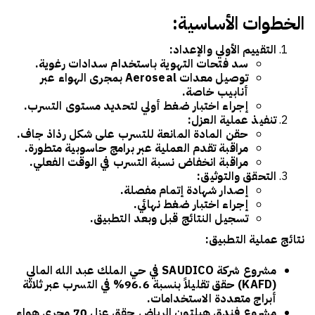
الخطوات الأساسية:
التقييم الأولي والإعداد:
سد فتحات التهوية باستخدام سدادات رغوية.
توصيل معدات Aeroseal بمجرى الهواء عبر
أنابيب خاصة.
إجراء اختبار ضغط أولي لتحديد مستوى التسرب.
تنفيذ عملية العزل:
حقن المادة المانعة للتسرب على شكل رذاذ جاف.
مراقبة تقدم العملية عبر برامج حاسوبية متطورة.
مراقبة انخفاض نسبة التسرب في الوقت الفعلي.
التحقق والتوثيق:
إصدار شهادة إتمام مفصلة.
إجراء اختبار ضغط نهائي.
تسجيل النتائج قبل وبعد التطبيق.
نتائج عملية التطبيق:
مشروع شركة SAUDICO في حي الملك عبد الله المالي
(KAFD) حقق تقليلاً بنسبة 96.6% في التسرب عبر ثلاثة
أبراج متعددة الاستخدامات.
مشروع فندق هيلتون الرياض حقق عزل 70 مجرى هواء