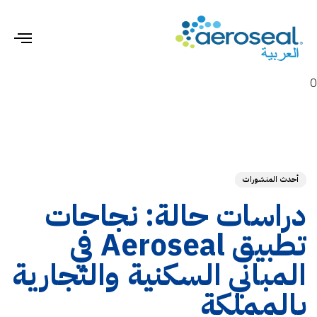
gle
ion
0
hed
ED
on:
IN:
أحدث المنشورات
دراسات حالة: نجاحات
تطبيق Aeroseal في
المباني السكنية والتجارية
بالمملكة