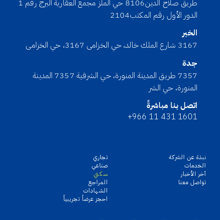
طريق صلاح الدين8106 حي الملز مجمع العقارية البرج رقم 1
الدور الأول رقم المكتب2104
الخبر
3167 شارع الملك خالد، حي الخزامى 3167، حي الخزامى
جدة
7357 طريق المدينة المنورة، حي الشرفية 7357 المدينة
المنورة، حي الشر
اتصل بنا مباشرةً
+966 11 431 1601
نبذة عن الشركة
تجاري
الخدمات
صناعي
آخر الأخبار
سكني
تواصل معنا
المراجع
الشهادات
احجز عرضاً تجريبياً