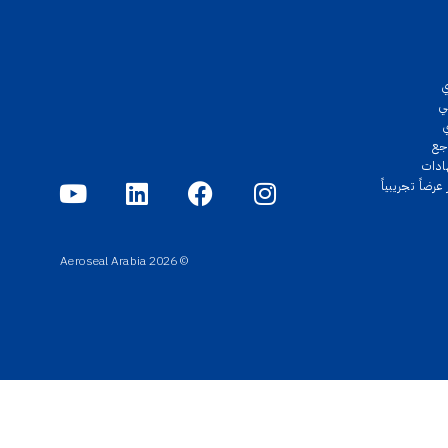
ي
جع
ادات
رضاً تجريبياً
© 2026 Aeroseal Arabia