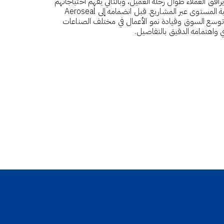
رافق العملاء طوال رحلة العميل، وبالتالي يفهم احتياجاتهم
الفريدة ويضمن التسليم المتسق للخدمات والحلول عالية المستوى عبر المشاريع. قبل انضمامه إلى Aeroseal
ت توسع السوق وقيادة نمو الأعمال في مختلف الصناعات
ي واهتمامه الدقيق بالتفاصيل.