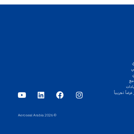
ي
جع
ادات
رضاً تجريبياً
© 2026 Aeroseal Arabia