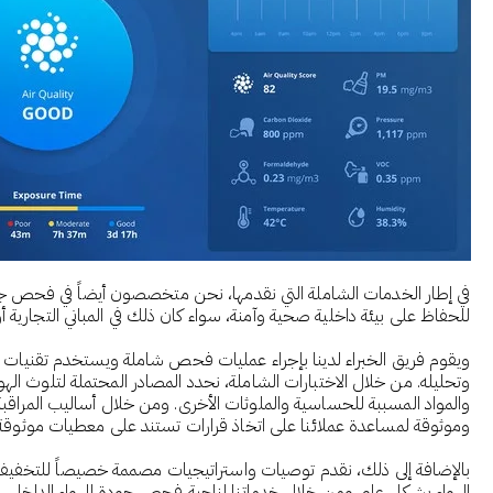
في إطار الخدمات الشاملة التي نقدمها، نحن متخصصون أيضاً في فحص جودة 
للحفاظ على بيئة داخلية صحية وآمنة، سواء كان ذلك في المباني التجارية 
ويقوم فريق الخبراء لدينا بإجراء عمليات فحص شاملة ويستخدم تقنيات مراق
والمواد المسببة للحساسية والملوثات الأخرى. ومن خلال أساليب المراقبة ا
وموثوقة لمساعدة عملائنا على اتخاذ قرارات تستند على معطيات موثوقة في 
بالإضافة إلى ذلك، نقدم توصيات واستراتيجيات مصممة خصيصاً للتخ
الهواء بشكل عام. ومن خلال خدماتنا لناحية فحص جودة الهواء الداخلي و