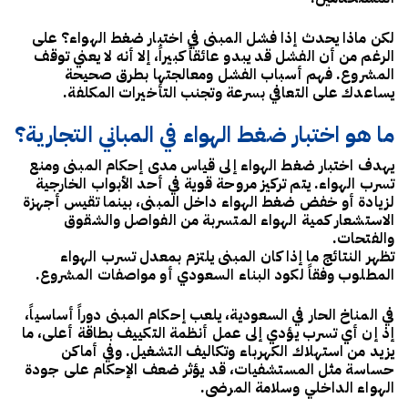
لكن ماذا يحدث إذا فشل المبنى في اختبار ضغط الهواء؟ على
الرغم من أن الفشل قد يبدو عائقاً كبيراً، إلا أنه لا يعني توقف
المشروع. فهم أسباب الفشل ومعالجتها بطرق صحيحة
يساعدك على التعافي بسرعة وتجنب التأخيرات المكلفة.
ما هو اختبار ضغط الهواء في المباني التجارية؟
يهدف اختبار ضغط الهواء إلى قياس مدى إحكام المبنى ومنع
تسرب الهواء. يتم تركيز مروحة قوية في أحد الأبواب الخارجية
لزيادة أو خفض ضغط الهواء داخل المبنى، بينما تقيس أجهزة
الاستشعار كمية الهواء المتسربة من الفواصل والشقوق
والفتحات.
تظهر النتائج ما إذا كان المبنى يلتزم بمعدل تسرب الهواء
المطلوب وفقاً لكود البناء السعودي أو مواصفات المشروع.
في المناخ الحار في السعودية، يلعب إحكام المبنى دوراً أساسياً،
إذ إن أي تسرب يؤدي إلى عمل أنظمة التكييف بطاقة أعلى، ما
يزيد من استهلاك الكهرباء وتكاليف التشغيل. وفي أماكن
حساسة مثل المستشفيات، قد يؤثر ضعف الإحكام على جودة
الهواء الداخلي وسلامة المرضى.