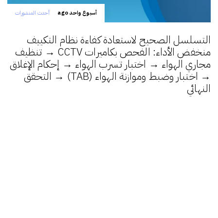
أسبوع واحد ago
أحدث المنشورات
التسلسل الصحيح لاستعادة كفاءة نظام التكييف
منخفض الأداء: الفحص بكاميرات CCTV → تنظيف
مجاري الهواء → اختبار تسرب الهواء → إحكام الإغلاق
→ اختبار وضبط وموازنة الهواء (TAB) → التحقق
النهائي