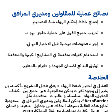
نصائح عملية للمقاولين ومديري المرافق
إدماج خطط إحكام الهواء منذ التصميم.
تدريب جميع الفرق على حماية حاجز الهواء.
إجراء فحوصات مرحلية قبل الاختبار النهائي.
استخدام تقنيات متقدمة في المشاريع الكبيرة والمعقدة.
توثيق النتائج لضمان الجودة والالتزام بالمعايير.
الخلاصة
الفشل في اختبار ضغط الهواء لا يعني فشل المشروع بأكمله، بل
يشير إلى وجود ثغرات يمكن معالجتها. عبر الجمع بين الكشف
الدقيق، المواد المناسبة، والتقنيات المتقدمة مثل
AeroBarrier®
، يمكن للمقاولين ومديري المرافق في السعودية
تجاوز هذه العقبة بسرعة، الحفاظ على جداول التنفيذ، وضمان
مبانٍ عالية الكفاءة متماشية مع رؤية المملكة 2030.