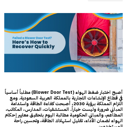
أصبح اختبار ضغط الهواء (Blower Door Test) مطلباً أساسياً
في قطاع الإنشاءات التجارية بالمملكة العربية السعودية. ومع
التزام المملكة برؤية 2030، أصبحت كفاءة الطاقة واستدامة
المباني ضرورة وليست خياراً. المستشفيات، المدارس، المكاتب،
المطاعم، والمباني الحكومية مطالبة اليوم بتحقيق معايير إحكام
الهواء لضمان الأداء، تقليل استهلاك الطاقة، وتحسين راحة
المستخدمين.