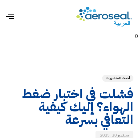
gle
ion
0
hed
ED
on:
IN:
أحدث المنشورات
فشلت في اختبار ضغط
الهواء؟ إليك كيفية
التعافي بسرعة
سبتمبر 30, 2025