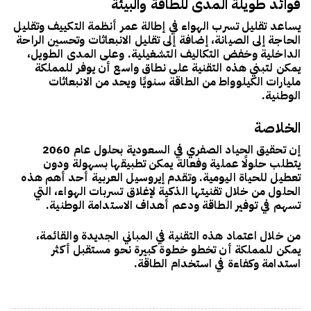
فوائد طويلة المدى للطاقة والبيئة
يساعد تقليل تسرب الهواء في
إطالة عمر أنظمة التكييف
وتقليل
الحاجة إلى الصيانة، إضافة إلى تقليل الانبعاثات وتحسين الراحة
الداخلية وخفض التكاليف التشغيلية. وعلى المدى الطويل،
يمكن لتبني هذه التقنية على نطاق واسع أن يوفر للمملكة
مليارات الكيلوواط من الطاقة سنويًا ويحد من الانبعاثات
الوطنية.
الخلاصة
إن تحقيق
الحياد الصفري في السعودية بحلول عام 2060
يتطلب حلولًا عملية وفعالة يمكن تطبيقها بسهولة ودون
تعطيل للحياة اليومية. وتقدم
إيروسيل العربية
أحد أهم هذه
الحلول من خلال تقنيتها الذكية لإغلاق تسربات الهواء، التي
تسهم في توفير الطاقة ودعم أهداف الاستدامة الوطنية.
من خلال اعتماد هذه التقنية في المباني الجديدة والقائمة،
يمكن للمملكة أن تخطو خطوة كبيرة نحو مستقبل أكثر
استدامة وكفاءة في استخدام الطاقة.