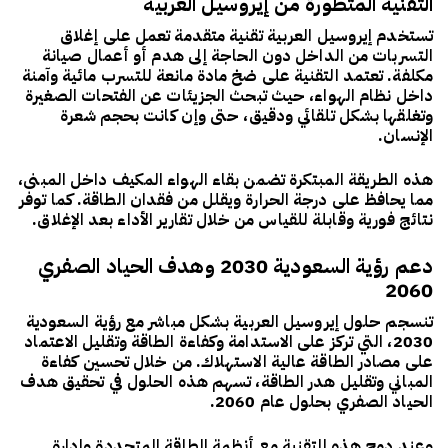
التقنية المتطورة من إيروسيل العربية
تستخدم
إيروسيل العربية
تقنية متقدمة تعمل على
إغلاق
التسربات من الداخل
دون الحاجة إلى هدم أو أعمال صيانة
مكلفة. تعتمد التقنية على ضخ مادة مانعة للتسرب مائية وآمنة
داخل نظام الهواء، حيث تبحث الجزيئات عن الفتحات الصغيرة
وتغلقها بشكل تلقائي ودقيق، حتى وإن كانت بحجم شعرة
الإنسان.
هذه الطريقة المبتكرة تضمن بقاء الهواء المكيف داخل المبنى،
مما يحافظ على درجة الحرارة ويقلل من فقدان الطاقة. كما توفر
نتائج فورية وقابلة للقياس من خلال تقارير الأداء بعد الإغلاق.
دعم رؤية السعودية 2030 وهدف الحياد الصفري
2060
تنسجم حلول
إيروسيل العربية
بشكل مباشر مع
رؤية السعودية
2030
، التي تركز على الاستدامة وكفاءة الطاقة وتقليل الاعتماد
على مصادر الطاقة عالية الاستهلاك. من خلال تحسين كفاءة
المباني وتقليل هدر الطاقة، تسهم هذه الحلول في تحقيق هدف
الحياد الصفري بحلول عام 2060
.
وعند دمج هذه التقنية مع أنظمة الطاقة المتجددة وإدارة