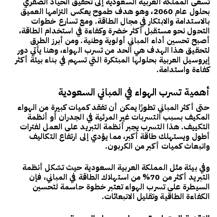
تسعى المملكة العربية السعودية إلى تحقيق
الحياد الصفري
بحلول عام 2060
، وهو هدف طموح يعكس التزامها العميق
بالاستدامة والابتكار في مجال الطاقة. ومع تسارع خطوات
التحول نحو مستقبل أكثر خضرة وكفاءة في استخدام الطاقة،
أصبح تحسين أداء المباني أولوية وطنية. ومن أبرز الطرق
لتحقيق هذا الهدف هي
الحد من تسرب الهواء
، وهنا يأتي دور
إيروسيل العربية
بحلولها المبتكرة التي تسهم في بناء بيئة أكثر
كفاءة واستدامة.
أهمية تسرب الهواء في المباني السعودية
حتى أكثر المباني تطورًا يمكن أن تفقد كميات كبيرة من الهواء
المكيف بسبب التسربات غير المرئية في الجدران أو أنظمة
التكييف. هذا التسرب يجبر أنظمة التبريد على العمل لفترات
أطول ويستهلك طاقة أكبر، مما يؤدي إلى ارتفاع التكاليف
وانبعاث كميات أكبر من الكربون.
وفي بيئة مثل
المملكة العربية السعودية
حيث تشكل أنظمة
التبريد أكثر من 70% من استهلاك الطاقة في المباني، فإن
السيطرة على تسرب الهواء تعتبر خطوة حاسمة لتحسين
الكفاءة الطاقية وتقليل الانبعاثات.