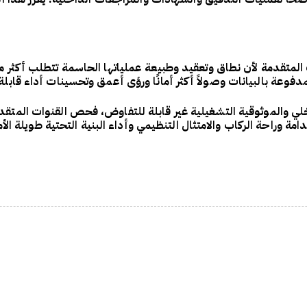
لمتقدمة لأن نطاق وتعقيد وطبيعة عملياتها الحاسمة تتطلب أكثر من 
وعة بالبيانات وصولاً أكثر أمانًا ورؤى أعمق وتحسينات أداء قابلة
لي والموثوقية التشغيلية غير قابلة للتفاوض، فحص القنوات المتقدم
ة وراحة الركاب والامتثال التنظيمي وأداء البنية التحتية طويلة الأم