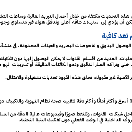
ون هذه التحديات مكثفة من خلال أحمال التبريد العالية وساعات الت
مكن أن يؤدي إلى استهلاك طاقة أعلى وتدفق هواء غير متساوي وجو
 تعد كافية
الوصول اليدوي والفحوصات البصرية والعينات المحدودة. في منشآت 
مليات. العديد من أقسام القنوات لا يمكن الوصول إليها دون تفكيك ا
لي وتراكم الغبار الدقيق ونمو الكائنات الدقيقة أو تسريبات الهواء
أمنية غير مقبولة، تخلق هذه القيود تحديات تشغيلية والامتثال.
أسرع وأكثر أمانًا وأكثر دقة لتقييم صحة نظام التهوية والتكييف د
اخل شبكات القنوات، وتلتقط صورًا وفيديوهات عالية الدقة من المن
ظروف الداخلية في الوقت الفعلي دون تفكيك البنية التحتية.