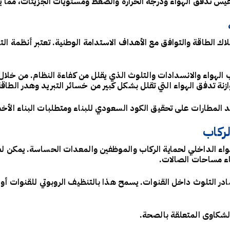
يس تدفق الهواء ودرجة الحرارة والضغط ومستويات الجزيئات، مما يو
هلاك الطاقة والتوافق مع الأهداف الاستدامة الوطنية. تعتبر أنظمة ا
هواء والانسدادات والتلوث الذي يقلل من كفاءة النظام. من خلال 
نة تدفق الهواء التي تقلل بشكل كبير من خسائر التبريد وهدر الطاقة
المطارات على تحقيق الكود السعودي للبناء ومتطلبات البناء الأخض
ركاب
واء الداخلي لحماية الركاب والموظفين والمعدات الحساسة. يمكن لظر
اء مساحات الصالات.
 التلوث داخل القنوات. يسمح هذا بالتنظيف الروبوتي للقنوات أو 
لشكاوى المتعلقة بالصحة.