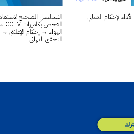
أسبوع واحد ago
أحدث المنشورات
داء لإحكام المباني
التسلسل الصحيح لاستعادة 
الفح
التحقق النهائي
رك