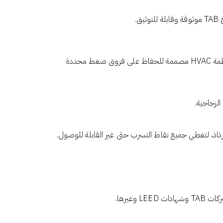
يشير تسرب الغلاف الخارجي إلى تحرك الهواء بشكل غير مسيطر عليه عبر الفجوات والشقوق في الغلاف الخارجي للمبنى. يهم TAB لأن أنظمة HVAC مصممة للحفاظ على فروق ضغط محددة
لزجاجية.
غيرها.