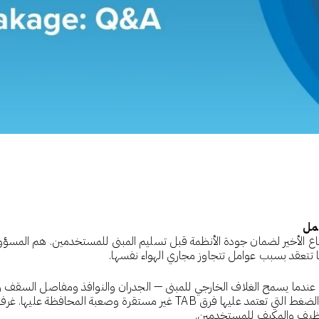
الاختبار والتعديل والموازنة (TAB) خط الدفاع الأخير لضمان جودة الأنظمة قبل تسليم المبنى للمس
ا تتعقد بسبب عوامل تتجاوز مجاري الهواء نفسها.
عندما يسمح الغلاف الخارجي للمبنى — الجدران والنوافذ ومفاصل السقف ونق
بشكل غير مسيطر عليه بين الداخل والخارج، تصبح شروط الضغط التي تعتمد علي
النظيف والمكيف للمستخدمين.