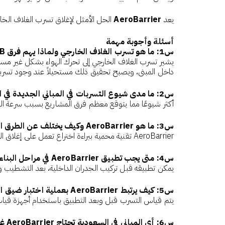
يعد
AeroBarrier
الحل الأمثل لإغلاق تسرب الغلاف الخارجي، وتوصي شركات TAB في الشرق الأوسط باستخدامه 
أسئلة وأجوبة مهمة
س1: ما هو تسرب الغلاف الخارجي ولماذا يهم فرق TAB؟
داخل المبنى، ويصبح تحقيق ذلك مستحيلاً عند وجود تسرب
س2: ما مدى شيوع التسربات في المباني الجديدة في السعودية؟
أكثر شيوعًا مما يتوقع معظم فرق المشاريع بسبب سرعة البنا
س3: ما هو AeroBarrier وكيف يختلف عن الطرق التقليدية؟
AeroBarrier تقنية محمية ببراءة اختراع تعمل على إغلاق التسربات من الداخل باستخدام ضغط الهواء ومواد مانعة للتسرب على شكل رذاذ، لتغطي جميع نقاط التسرب حتى غير القابلة للوصول.
س4: متى يجب تطبيق AeroBarrier في مراحل البناء؟
يمكن تطبيقه قبل تركيب الجدران الداخلية، بعد التشطيب وق
س5: كيف يرتبط AeroBarrier بعملية اختبار ضيق الغلاف Envelope Air Tightness؟
يتم قياس التسرب قبل وبعد التطبيق باستخدام أجهزة قياس الضغط لتوث
س6: أي المباني في السعودية تحتاج AeroBarrier غالبًا؟