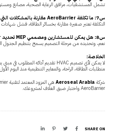
تشمل المستشفيات، مرافق الرعاية الصحية، مصانع ومستودعات 
س7: ما تكلفة AeroBarrier مقارنة بالمشكلات التي يمنعها؟
التكلفة تعتبر صغيرة مقارنة بخسائر الطاقة، فشل شهادات TAB، أو تكاليف الإصلاح التقليدية. يوفر التطبيق عملية واحدة غير مزعجة مع نتائج موثقة.
س8: هل يمكن للمستشارين ومصممي MEP تحديد AeroBarrier منذ البداية؟
نعم، وتحديده من مرحلة التصميم يسمح بتنظيم الجدول الزمني
الخلاصة:
متطلبات الطاقة، الراحة، والمعايير التنظيمية منذ اليوم الأو
شركة
Aeroseal Arabia
AeroBarrier واختبار ضيق الغلاف لمشروعك.
SHARE ON