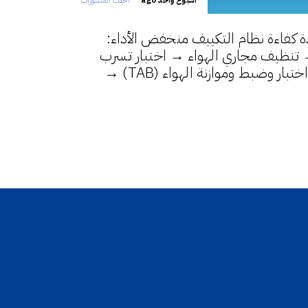
أسبوع واحد ago
أحدث المنشورات
كفاءة نظام التكييف منخفض الأداء:
ص بكاميرات CCTV → تنظيف مجاري الهواء → اختبار تسرب
الهواء → إحكام الإغلاق → اختبار وضبط وموازنة الهواء (TAB) →