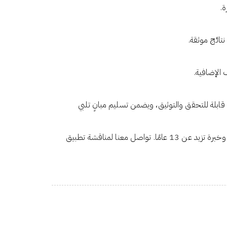
ة.
 الإضافية.
لا يمكن لأي تصميم HVAC تقديم أدائه المطلوب في مبنى يعاني من تسرب الغلاف الخارجي. AeroBarrier يوفر الحل لتحقيق نتائج TAB قابلة للتحقق والتوثيق، ويضمن تسليم مبانٍ تلبي
هي المزود المعتمد لتقنية AeroBarrier في السعودية، مع قدرات اختبار غلاف المبنى المعتمدة من ATTMA وخبرة تزيد عن 13 عامًا. تواصل معنا لمناقشة تطبيق