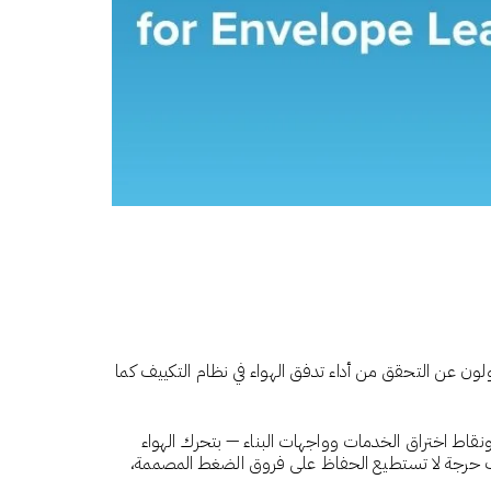
تخدمين. هم المسؤولون عن التحقق من أداء تدفق الهواء في نظام التكييف كما
اط اختراق الخدمات وواجهات البناء — بتحرك الهواء
ها فرق TAB غير مستقرة وصعبة المحافظة عليها. غرف حرجة لا تستطيع الحفاظ على فروق الضغط المصممة،