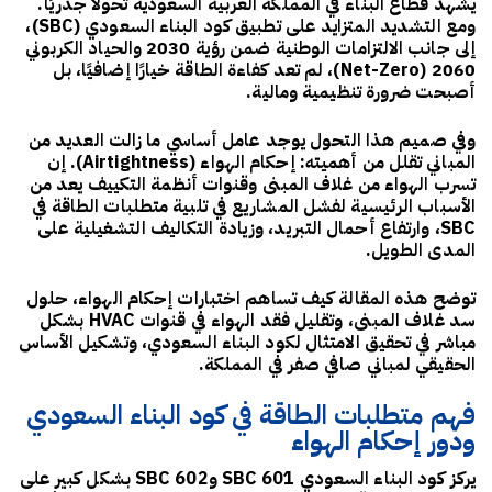
يشهد قطاع البناء في المملكة العربية السعودية تحولًا جذريًا.
ومع التشديد المتزايد على تطبيق
كود البناء السعودي (SBC)
،
إلى جانب الالتزامات الوطنية ضمن
رؤية 2030
و
الحياد الكربوني
2060 (Net-Zero)
، لم تعد كفاءة الطاقة خيارًا إضافيًا، بل
أصبحت ضرورة تنظيمية ومالية.
وفي صميم هذا التحول يوجد عامل أساسي ما زالت العديد من
المباني تقلل من أهميته:
إحكام الهواء (Airtightness)
. إن
تسرب الهواء من غلاف المبنى وقنوات أنظمة التكييف يعد من
الأسباب الرئيسية لفشل المشاريع في تلبية متطلبات الطاقة في
SBC، وارتفاع أحمال التبريد، وزيادة التكاليف التشغيلية على
المدى الطويل.
توضح هذه المقالة كيف تساهم
اختبارات إحكام الهواء، حلول
سد غلاف المبنى، وتقليل فقد الهواء في قنوات HVAC
بشكل
مباشر في تحقيق الامتثال لكود البناء السعودي، وتشكيل الأساس
الحقيقي لمباني صافي صفر في المملكة.
فهم متطلبات الطاقة في كود البناء السعودي
ودور إحكام الهواء
يركز
كود البناء السعودي SBC 601 وSBC 602
بشكل كبير على