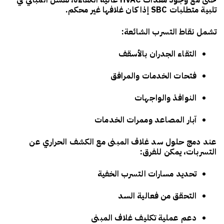
حتى مع وجود معدات HVAC عالية الكفاءة، تفشل المباني في
تلبية متطلبات SBC إذا كان غلافها غير محكم.
تشمل نقاط التسرب الشائعة:
التقاء الجدران بالأسقف
فتحات الخدمات والمرافق
النوافذ والواجهات
آبار المصاعد وممرات الخدمات
عند دمج
حلول سد غلاف المبنى
مع
الكشف الحراري عن
التسربات
، يمكن للفرق:
تحديد مسارات التسرب الخفية
التحقق من فعالية السد
دعم عملية تكليف غلاف المبنى