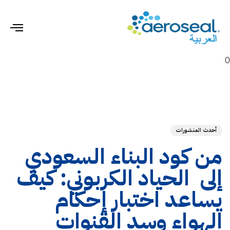
gle
ion
0
hed
ED
on:
IN:
أحدث المنشورات
من كود البناء السعودي
إلى الحياد الكربوني: كيف
يساعد اختبار إحكام
الهواء وسد القنوات