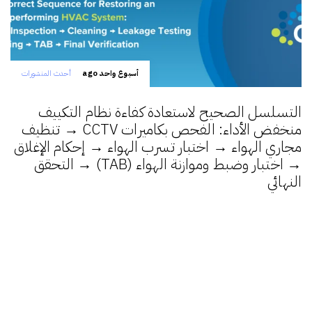
أسبوع واحد ago
أحدث المنشورات
التسلسل الصحيح لاستعادة كفاءة نظام التكييف
منخفض الأداء: الفحص بكاميرات CCTV → تنظيف
مجاري الهواء → اختبار تسرب الهواء → إحكام الإغلاق
→ اختبار وضبط وموازنة الهواء (TAB) → التحقق
النهائي