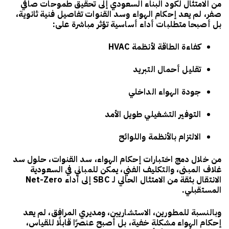
من الامتثال لكود البناء السعودي إلى تحقيق طموحات صافي
صفر، لم يعد إحكام الهواء وسد القنوات تفاصيل فنية ثانوية،
بل أصبحا متطلبات أداء أساسية تؤثر مباشرة على:
كفاءة الطاقة لأنظمة HVAC
تقليل أحمال التبريد
جودة الهواء الداخلي
التوفير التشغيلي طويل الأمد
الالتزام بالأنظمة واللوائح
من خلال دمج
اختبارات إحكام الهواء، سد القنوات، حلول سد
غلاف المبنى، والتكليف الفني
، يمكن للمباني في السعودية
الانتقال بثقة من الامتثال الحالي لـ SBC إلى أداء Net-Zero
المستقبلي.
وبالنسبة للمطورين، الاستشاريين، ومديري المرافق، لم يعد
إحكام الهواء مشكلة خفية، بل أصبح عنصرًا قابلًا للقياس،