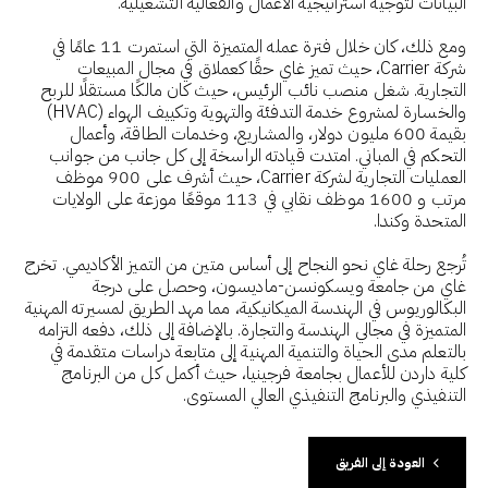
البيانات لتوجيه استراتيجية الأعمال والفعالية التشغيلية.
ومع ذلك، كان خلال فترة عمله المتميزة التي استمرت 11 عامًا في
شركة Carrier، حيث تميز غاي حقًا كعملاق في مجال المبيعات
التجارية. شغل منصب نائب الرئيس، حيث كان مالكًا مستقلًا للربح
والخسارة لمشروع خدمة التدفئة والتهوية وتكييف الهواء (HVAC)
بقيمة 600 مليون دولار، والمشاريع، وخدمات الطاقة، وأعمال
التحكم في المباني. امتدت قيادته الراسخة إلى كل جانب من جوانب
العمليات التجارية لشركة Carrier، حيث أشرف على 900 موظف
مرتب و 1600 موظف نقابي في 113 موقعًا موزعة على الولايات
المتحدة وكندا.
تُرجع رحلة غاي نحو النجاح إلى أساس متين من التميز الأكاديمي. تخرج
غاي من جامعة ويسكونسن-ماديسون، وحصل على درجة
البكالوريوس في الهندسة الميكانيكية، مما مهد الطريق لمسيرته المهنية
المتميزة في مجالي الهندسة والتجارة. بالإضافة إلى ذلك، دفعه التزامه
بالتعلم مدى الحياة والتنمية المهنية إلى متابعة دراسات متقدمة في
كلية داردن للأعمال بجامعة فرجينيا، حيث أكمل كل من البرنامج
التنفيذي والبرنامج التنفيذي العالي المستوى.
العودة
إلى
الفريق