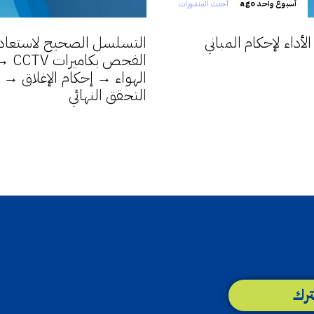
أسبوع واحد ago
أحدث المنشورات
داء لإحكام المباني
التسلسل الصحيح لاستعادة 
الفح
التحقق النهائي
رك