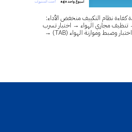
أسبوع واحد ago
أحدث المنشورات
كفاءة نظام التكييف منخفض الأداء:
ص بكاميرات CCTV → تنظيف مجاري الهواء → اختبار تسرب
الهواء → إحكام الإغلاق → اختبار وضبط وموازنة الهواء (TAB) →